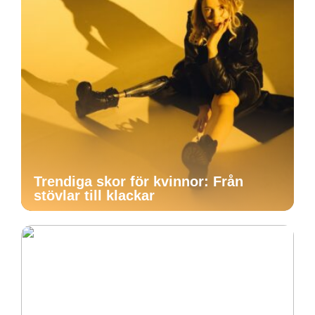
Trendiga skor för kvinnor: Från
stövlar till klackar