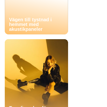
Vägen till tystnad i
hemmet med
akustikpaneler