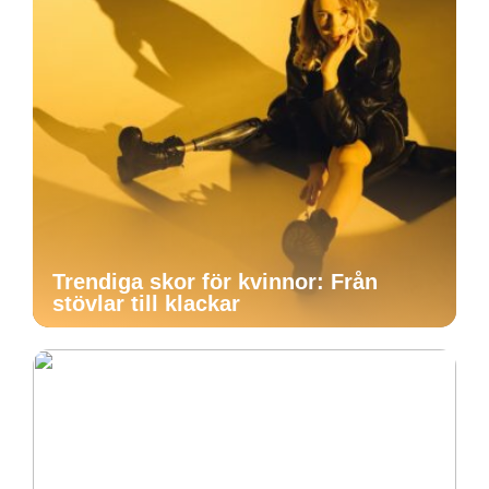
Trendiga skor för kvinnor: Från
stövlar till klackar