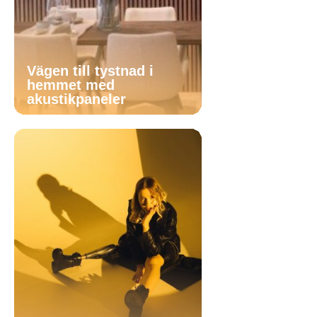
Vägen till tystnad i
hemmet med
akustikpaneler