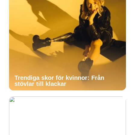
Trendiga skor för kvinnor: Från
stövlar till klackar