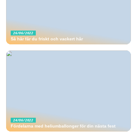
26/06/2022
Så här får du friskt och vackert hår
24/06/2022
Fördelarna med heliumballonger för din nästa fest