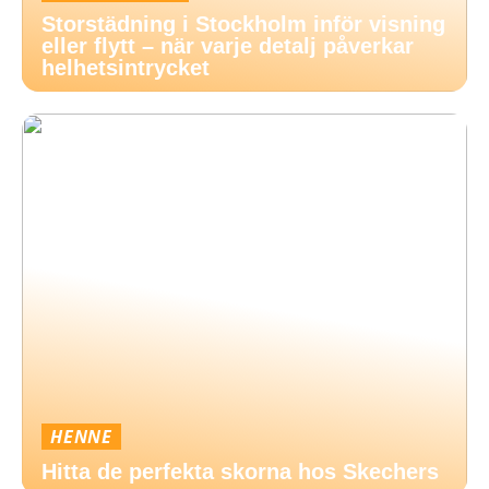
Storstädning i Stockholm inför visning
eller flytt – när varje detalj påverkar
helhetsintrycket
HENNE
Hitta de perfekta skorna hos Skechers