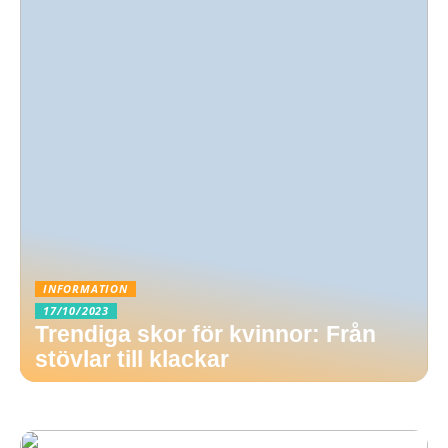
INFORMATION
17/10/2023
Trendiga skor för kvinnor: Från
stövlar till klackar