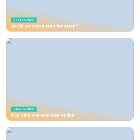
05/10/2022
Är din garderob redo för våren?
24/09/2022
Köp dina nya smycken online