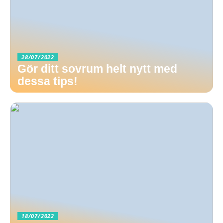
28/07/2022
Gör ditt sovrum helt nytt med
dessa tips!
18/07/2022