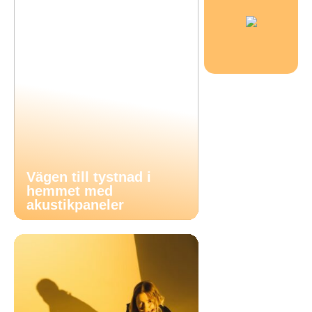
Vägen till tystnad i
hemmet med
akustikpaneler