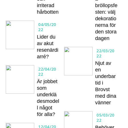
irriterad
bröllopsfe
hårbotten
sten: välj
dekoratio
04/05/20
nerna för
22
den stora
Lider du
dagen
av akut
resenärdi
22/03/20
22
arré?
Njut av
22/04/20
en
22
underbar
Är jobbet
tid i
som
Brovst
underklä
med dina
desmodel
vänner
l något
för alla?
05/03/20
22
12/04/20
Behöver