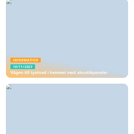
INFORMATION
10/11/2023
Vägen till tystnad i hemmet med akustikpaneler