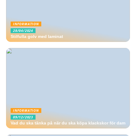
INFORMATION
28/04/2024
Stilfulla golv med laminat
INFORMATION
09/12/2023
Vad du ska tänka på när du ska köpa klackskor för dam