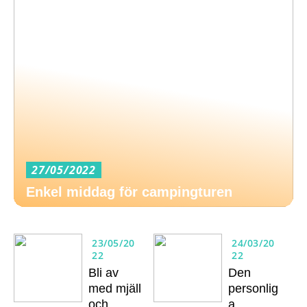
27/05/2022
Enkel middag för campingturen
23/05/20
24/03/20
22
22
Bli av
Den
med mjäll
personlig
och
a