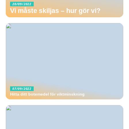
20/09/2022
Vi måste skiljas – hur gör vi?
07/09/2022
Hitta ditt botemedel för viktminskning