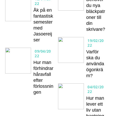
22
du nya
Åk på en
bläckpatr
fantastisk
oner till
semester
din
med
skrivare?
Jasoereij
ser
19/02/20
22
09/04/20
Varför
22
ska du
Hur man
använda
förhindrar
ögonkrä
håravfall
m?
efter
förlossnin
04/02/20
22
gen
Hur man
lever ett
liv utan