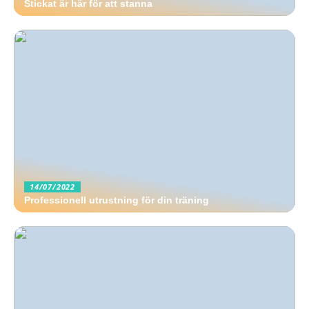
Stickat är här för att stanna
14/07/2022
Professionell utrustning för din träning