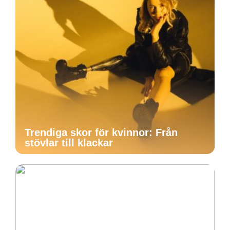
Trendiga skor för kvinnor: Från
stövlar till klackar