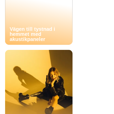
Vägen till tystnad i
hemmet med
akustikpaneler