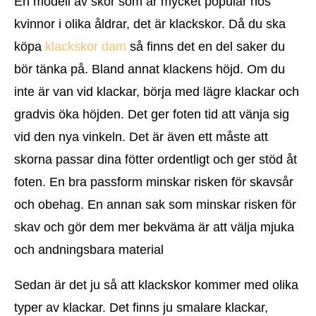
En modell av skor som är mycket populär hos
kvinnor i olika åldrar, det är klackskor. Då du ska
köpa
klackskor dam
så finns det en del saker du
bör tänka på. Bland annat klackens höjd. Om du
inte är van vid klackar, börja med lägre klackar och
gradvis öka höjden. Det ger foten tid att vänja sig
vid den nya vinkeln. Det är även ett måste att
skorna passar dina fötter ordentligt och ger stöd åt
foten. En bra passform minskar risken för skavsår
och obehag. En annan sak som minskar risken för
skav och gör dem mer bekväma är att välja mjuka
och andningsbara material
Sedan är det ju så att klackskor kommer med olika
typer av klackar. Det finns ju smalare klackar,