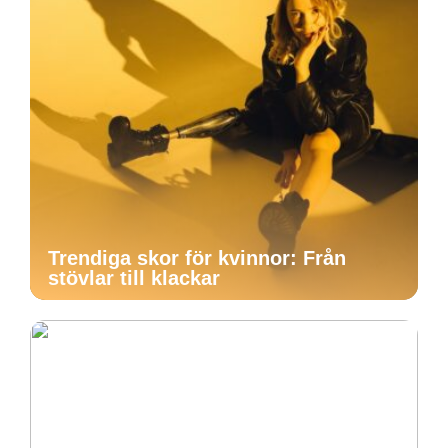
Trendiga skor för kvinnor: Från
stövlar till klackar