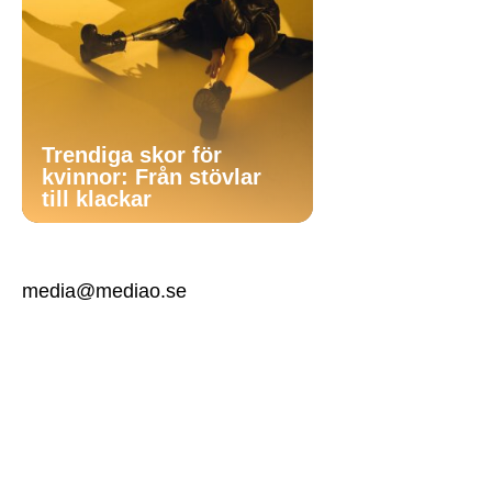
Trendiga skor för
kvinnor: Från stövlar
till klackar
media@mediao.se