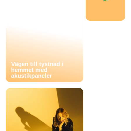
Vägen till tystnad i
hemmet med
akustikpaneler