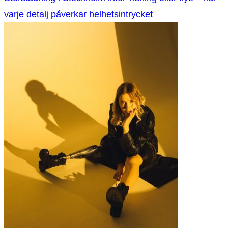
varje detalj påverkar helhetsintrycket