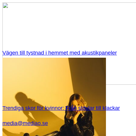
Vägen till tystnad i hemmet med akustikpaneler
Trendiga skor för kvinnor: Från stövlar till klackar
media@mediao.se