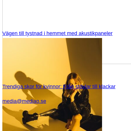
Vägen till tystnad i hemmet med akustikpaneler
Trendiga skor för kvinnor: Från stövlar till klackar
media@mediao.se