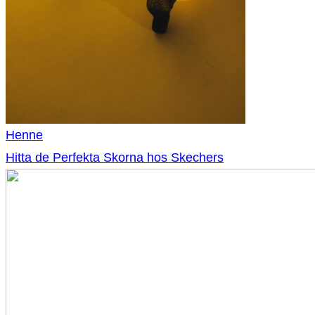
Henne
Hitta de Perfekta Skorna hos Skechers