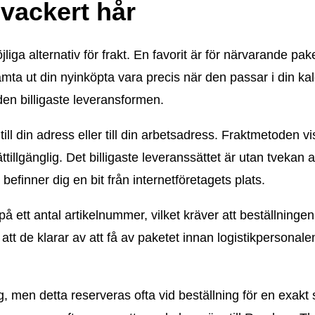
 vackert hår
jliga alternativ för frakt. En favorit är för närvarande pak
hämta ut din nyinköpta vara precis när den passar i din ka
den billigaste leveransformen.
ill din adress eller till din arbetsadress. Fraktmetoden vi
tillgänglig. Det billigaste leveranssättet är utan tvekan 
u befinner dig en bit från internetföretagets plats.
å ett antal artikelnummer, vilket kräver att beställningen
tt de klarar av att få av paketet innan logistikpersonale
ng, men detta reserveras ofta vid beställning för en exak