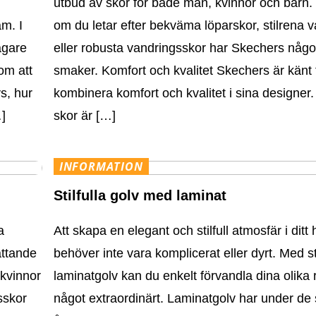
utbud av skor för både män, kvinnor och barn.
am. I
om du letar efter bekväma löparskor, stilrena 
ägare
eller robusta vandringsskor har Skechers något
om att
smaker. Komfort och kvalitet Skechers är känt f
s, hur
kombinera komfort och kvalitet i sina designer
…]
skor är […]
INFORMATION
Stilfulla golv med laminat
a
Att skapa en elegant och stilfull atmosfär i ditt
attande
behöver inte vara komplicerat eller dyrt. Med sti
 kvinnor
laminatgolv kan du enkelt förvandla dina olika r
sskor
något extraordinärt. Laminatgolv har under de