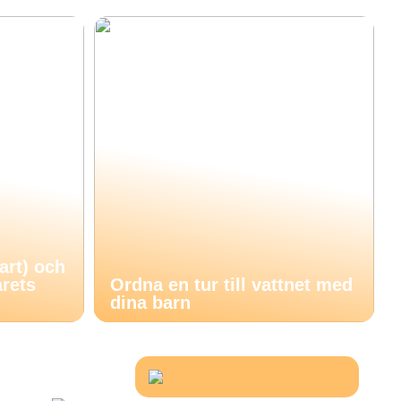
nart) och
årets
Ordna en tur till vattnet med
dina barn