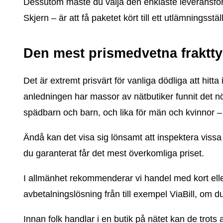
Dessutom måste du välja den enklaste leveransform
Skjern – är att få paketet kört till ett utlämningsstäl
Den mest prismedvetna fraktt
Det är extremt prisvärt för vanliga dödliga att hitt
anledningen har massor av nätbutiker funnit det nö
spädbarn och barn, och lika för män och kvinnor – av
Ändå kan det visa sig lönsamt att inspektera vissa i
du garanterat får det mest överkomliga priset.
I allmänhet rekommenderar vi handel med kort elle
avbetalningslösning från till exempel ViaBill, om du
Innan folk handlar i en butik på nätet kan de trots