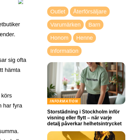
Outlet
Återförsäljare
etbutiker
Varumärken
Barn
lender.
Honom
Henne
Information
sar sig ofta
att hämta
 körs
INFORMATION
n har fyra
Storstädning i Stockholm inför
visning eller flytt – när varje
detalj påverkar helhetsintrycket
t summa.