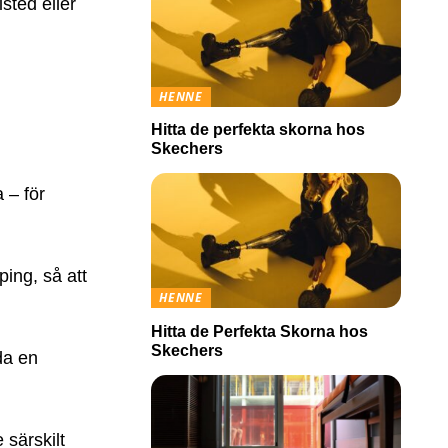
sted eller
HENNE
Hitta de perfekta skorna hos
Skechers
 – för
ping, så att
HENNE
Hitta de Perfekta Skorna hos
Skechers
da en
 särskilt