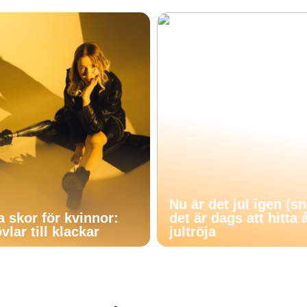
Nu är det jul igen (s
a skor för kvinnor:
det är dags att hitta 
vlar till klackar
jultröja