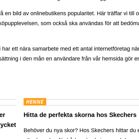
n bild av onlinebutikens popularitet. Här träffar vi till
v köpupplevelsen, som också ska användas för att bedöma
har ett nära samarbete med ett antal internetföretag när
rsättning i den mån en användare från vår hemsida gör e
HENNE
er
Hitta de perfekta skorna hos Skechers
rycket
Behöver du nya skor? Hos Skechers hittar du et