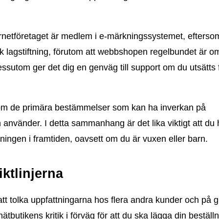
ernetföretaget är medlem i e-märkningssystemet, eftersom
nsk lagstiftning, förutom att webbshopen regelbundet är 
essutom ger det dig en genväg till support om du utsätts 
om de primära bestämmelser som kan ha inverkan på
n använder. I detta sammanhang är det lika viktigt att du 
llningen i framtiden, oavsett om du är vuxen eller barn.
iktlinjerna
 att tolka uppfattningarna hos flera andra kunder och på 
butikens kritik i förväg för att du ska lägga din beställn