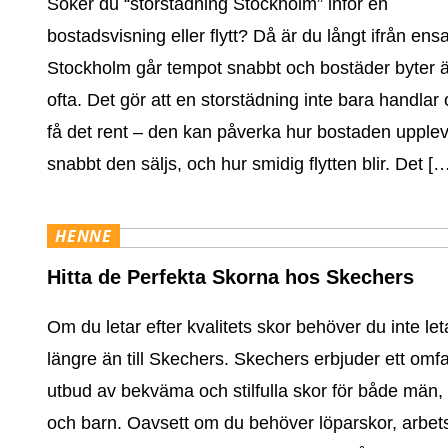
Söker du “storstädning Stockholm” inför en
bostadsvisning eller flytt? Då är du långt ifrån ens
Stockholm går tempot snabbt och bostäder byter 
ofta. Det gör att en storstädning inte bara handlar 
få det rent – den kan påverka hur bostaden upplev
snabbt den säljs, och hur smidig flytten blir. Det [
HENNE
Hitta de Perfekta Skorna hos Skechers
Om du letar efter kvalitets skor behöver du inte let
längre än till Skechers. Skechers erbjuder ett omf
utbud av bekväma och stilfulla skor för både män,
och barn. Oavsett om du behöver löparskor, arbet