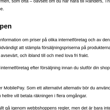
en, som ofta – oavsett om du har nära till Randers, Thi
le.
ypen
a information om priser på olika internetföretag och av den
dvändigt att stämpla försäljningspriserna på produkterna
sevärt, och ibland till och med lova fri frakt.
nternetföretag efter försäljning innan du slutför din shop
r MobilePay. Som ett alternativt alternativ bör du använ
 hellre vill betala räkningen i flera omgångar.
 allt gå igenom webbshoppens regler, men det är bara inte