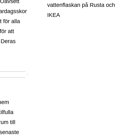
 Oavsett
vattenflaskan på Rusta och
vardagsskor
IKEA
 för alla
ör att
. Deras
 hem
lfulla
um till
 senaste