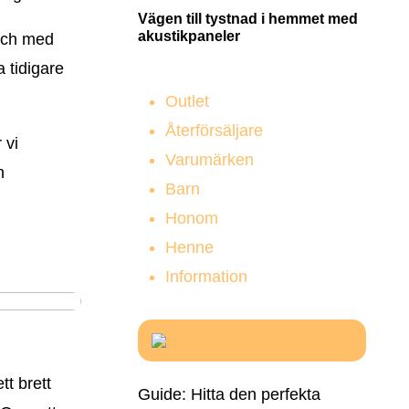
Vägen till tystnad i hemmet med
akustikpaneler
 och med
 tidigare
Outlet
Återförsäljare
 vi
Varumärken
n
Barn
Honom
Henne
Information
t brett
Guide: Hitta den perfekta