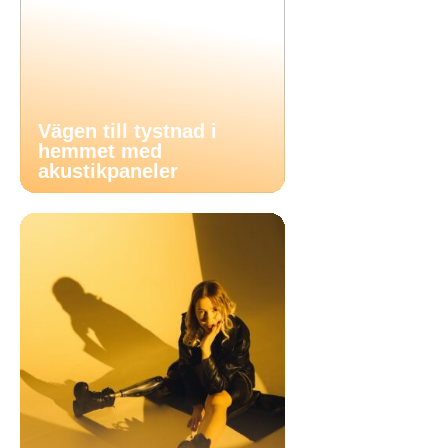
Vägen till tystnad i
hemmet med
akustikpaneler