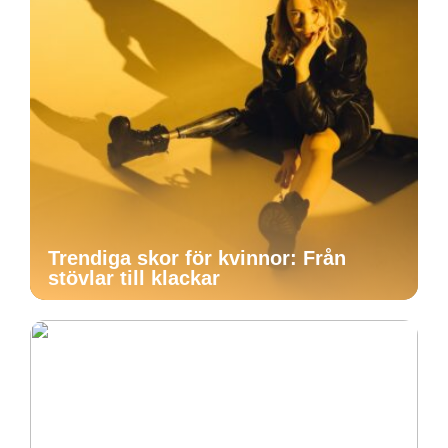
Trendiga skor för kvinnor: Från
stövlar till klackar