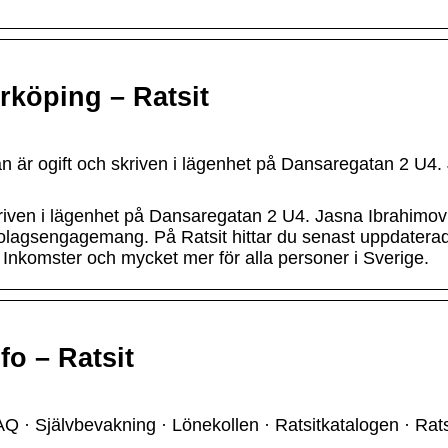
rrköping – Ratsit
 är ogift och skriven i lägenhet på Dansaregatan 2 U4.
riven i lägenhet på Dansaregatan 2 U4. Jasna Ibrahimov
bolagsengagemang. På Ratsit hittar du senast uppdatera
omster och mycket mer för alla personer i Sverige.
o – Ratsit
AQ · Självbevakning · Lönekollen · Ratsitkatalogen · Rats