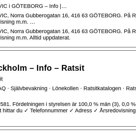
C i GÖTEBORG – Info |…
 Norra Gubberogatan 16, 416 63 GÖTEBORG. På Ra
visning m.m. …
 Norra Gubberogatan 16, 416 63 GÖTEBORG. På Ra
ning m.m. Alltid uppdaterat.
kholm – Info – Ratsit
it
AQ · Självbevakning · Lönekollen · Ratsitkatalogen · Rats
1. Fördelningen i styrelsen är 100,0 % män (3), 0,0 %
tsit hittar du ✓ Telefonnummer ✓ Adress ✓ Årsredovisnin