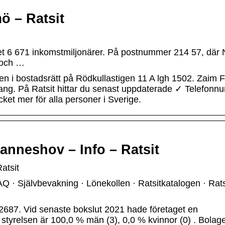
ö – Ratsit
 6 671 inkomstmiljonärer. På postnummer 214 57, där 
 och …
n i bostadsrätt på Rödkullastigen 11 A lgh 1502. Zaim F
ang. På Ratsit hittar du senast uppdaterade ✓ Telefon
t mer för alla personer i Sverige.
anneshov – Info – Ratsit
atsit
AQ · Självbevakning · Lönekollen · Ratsitkatalogen · Rats
87. Vid senaste bokslut 2021 hade företaget en
styrelsen är 100,0 % män (3), 0,0 % kvinnor (0) . Bolag