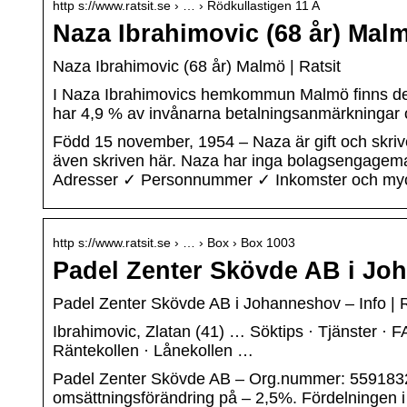
http s://www.ratsit.se › … › Rödkullastigen 11 A
Naza Ibrahimovic (68 år) Malm
Naza Ibrahimovic (68 år) Malmö | Ratsit
I Naza Ibrahimovics hemkommun Malmö finns det
har 4,9 % av invånarna betalningsanmärkningar
Född 15 november, 1954 – Naza är gift och skrive
även skriven här. Naza har inga bolagsengagem
Adresser ✓ Personnummer ✓ Inkomster och mycke
http s://www.ratsit.se › … › Box › Box 1003
Padel Zenter Skövde AB i Joh
Padel Zenter Skövde AB i Johanneshov – Info | R
Ibrahimovic, Zlatan (41) … Söktips · Tjänster · F
Räntekollen · Lånekollen …
Padel Zenter Skövde AB – Org.nummer: 55918326
omsättningsförändring på – 2,5%. Fördelningen i 