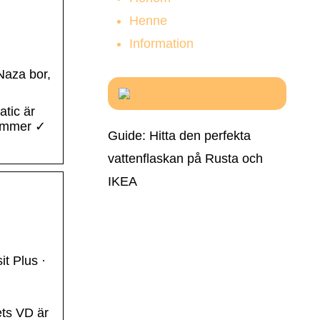
Henne
Information
Naza bor,
atic är
nummer ✓
Guide: Hitta den perfekta
vattenflaskan på Rusta och
IKEA
it Plus ·
ets VD är