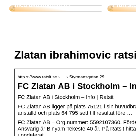
med akustikpaneler
Från stö
Zlatan ibrahimovic ratsi
http s://www.ratsit.se › … › Styrmansgatan 29
FC Zlatan AB i Stockholm – In
FC Zlatan AB i Stockholm – Info | Ratsit
FC Zlatan AB ligger på plats 75121 i sin huvudbr
anställd och plats 64 795 sett till resultat före …
FC Zlatan AB – Org.nummer: 5592107360. Fördelni
Ansvarig är Binyam Tekeste 40 år. På Ratsit hit
uppdaterat.