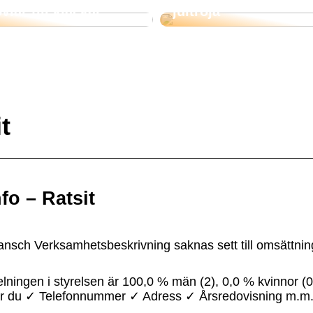
vlar till klackar
jultröja
t
fo – Ratsit
ansch Verksamhetsbeskrivning saknas sett till omsättnin
ngen i styrelsen är 100,0 % män (2), 0,0 % kvinnor (0)
tar du ✓ Telefonnummer ✓ Adress ✓ Årsredovisning m.m. 