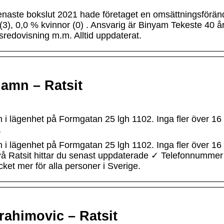
ste bokslut 2021 hade företaget en omsättningsföränd
3), 0,0 % kvinnor (0) . Ansvarig är Binyam Tekeste 40 å
redovisning m.m. Alltid uppdaterat.
hamn – Ratsit
n i lägenhet på Formgatan 25 lgh 1102. Inga fler över 16 
…
n i lägenhet på Formgatan 25 lgh 1102. Inga fler över 16 
På Ratsit hittar du senast uppdaterade ✓ Telefonnumme
t mer för alla personer i Sverige.
brahimovic – Ratsit