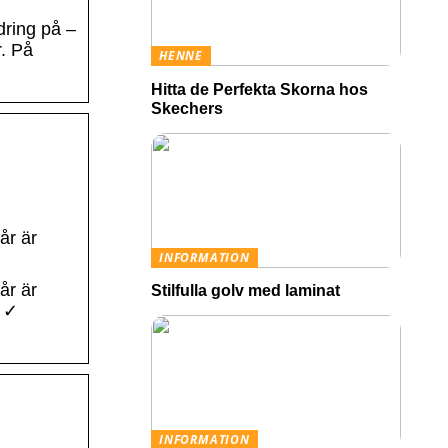
ring på –
r. På
HENNE
Hitta de Perfekta Skorna hos
Skechers
år är
INFORMATION
år är
Stilfulla golv med laminat
r ✓
INFORMATION