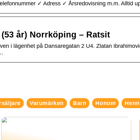
Telefonnummer ✓ Adress ✓ Årsredovisning m.m. Alltid up
(53 år) Norrköping – Ratsit
iven i lägenhet på Dansaregatan 2 U4. Zlatan Ibrahimovi
 …
rsäljare
Varumärken
Barn
Honom
Henn