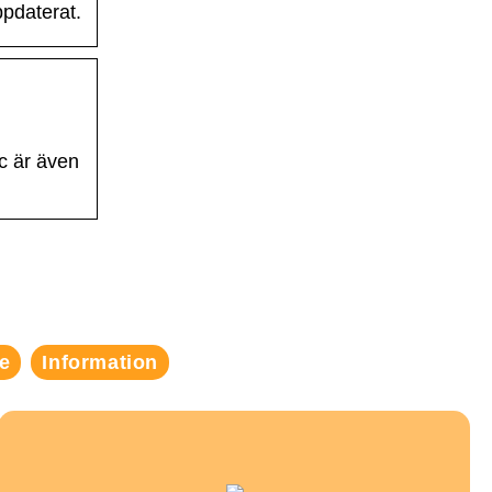
pdaterat.
c är även
e
Information