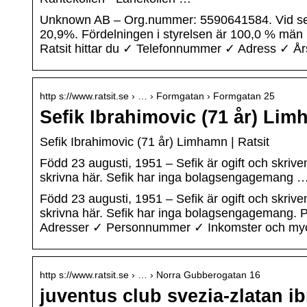
Unknown AB – Org.nummer: 5590641584. Vid sena
20,9%. Fördelningen i styrelsen är 100,0 % män (
Ratsit hittar du ✓ Telefonnummer ✓ Adress ✓ Års
http s://www.ratsit.se › … › Formgatan › Formgatan 25
Sefik Ibrahimovic (71 år) Lim
Sefik Ibrahimovic (71 år) Limhamn | Ratsit
Född 23 augusti, 1951 – Sefik är ogift och skrive
skrivna här. Sefik har inga bolagsengagemang 
Född 23 augusti, 1951 – Sefik är ogift och skrive
skrivna här. Sefik har inga bolagsengagemang. 
Adresser ✓ Personnummer ✓ Inkomster och mycke
http s://www.ratsit.se › … › Norra Gubberogatan 16
juventus club svezia-zlatan i