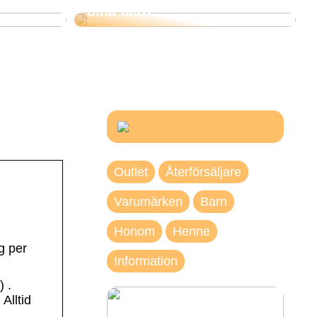
dina barn
Outlet
Återförsäljare
Varumärken
Barn
Honom
Henne
g per
Information
 .
Alltid