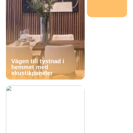
Vägen till tystnad i
hemmet med
akustikpaneler