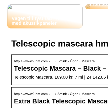
Från stö
Vägen till tystnad i hemmet
med akustikpaneler
Telescopic mascara h
http s://www2.hm.com › … › Smink › Ögon › Mascara
Telescopic Mascara – Black –
Telescopic Mascara. 169,00 kr. 7 ml | 24 142,86 kr
http s://www2.hm.com › … › Smink › Ögon › Mascara
Extra Black Telescopic Masca