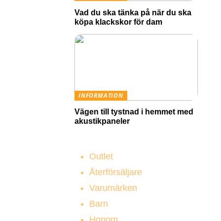
Vad du ska tänka på när du ska
köpa klackskor för dam
INFORMATION
Vägen till tystnad i hemmet med
akustikpaneler
Outlet
Återförsäljare
Varumärken
Barn
Honom