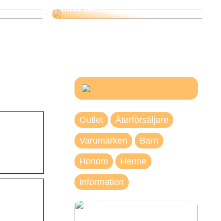
dina barn
Outlet
Återförsäljare
Varumärken
Barn
Honom
Henne
Information