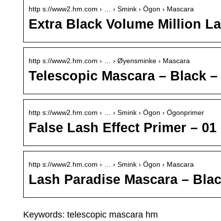
http s://www2.hm.com › … › Smink › Ögon › Mascara
Extra Black Volume Million L
http s://www2.hm.com › … › Øyensminke › Mascara
Telescopic Mascara – Black –
http s://www2.hm.com › … › Smink › Ögon › Ögonprimer
False Lash Effect Primer – 01
http s://www2.hm.com › … › Smink › Ögon › Mascara
Lash Paradise Mascara – Blac
Keywords: telescopic mascara hm