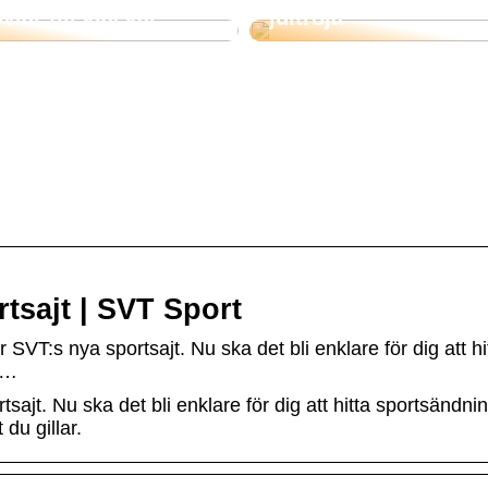
vlar till klackar
jultröja
tsajt | SVT Sport
VT:s nya sportsajt. Nu ska det bli enklare för dig att hi
 …
ajt. Nu ska det bli enklare för dig att hitta sportsändnin
du gillar.