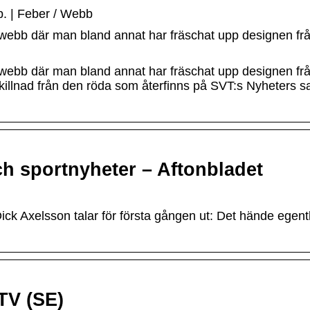
p. | Feber / Webb
 webb där man bland annat har fräschat upp designen fr
 webb där man bland annat har fräschat upp designen fr
 skillnad från den röda som återfinns på SVT:s Nyheters s
ch sportnyheter – Aftonbladet
Dick Axelsson talar för första gången ut: Det hände egentl
TV (SE)