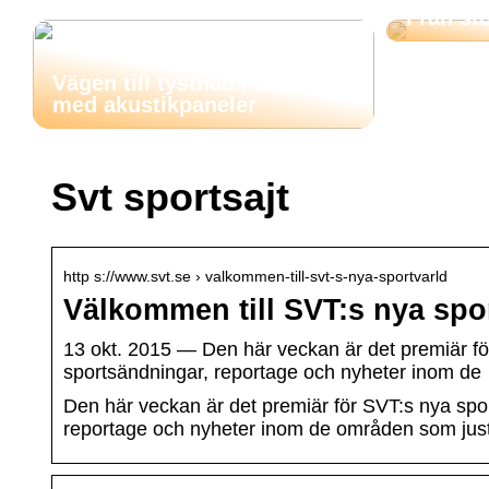
Från stö
Vägen till tystnad i hemmet
med akustikpaneler
Svt sportsajt
http s://www.svt.se › valkommen-till-svt-s-nya-sportvarld
Välkommen till SVT:s nya spor
13 okt. 2015 — Den här veckan är det premiär för S
sportsändningar, reportage och nyheter inom de
Den här veckan är det premiär för SVT:s nya sports
reportage och nyheter inom de områden som just 