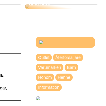
dina barn
Outlet
Återförsäljare
Varumärken
Barn
tta
Honom
Henne
Information
gar,