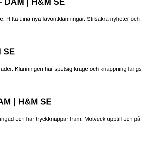
t – DAM | H&M SE
Hitta dina nya favoritklänningar. Stilsäkra nyheter och 
M SE
t läder. Klänningen har spetsig krage och knäppning läng
 DAM | H&M SE
-ringad och har tryckknappar fram. Motveck upptill och p