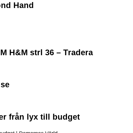
cond Hand
M H&M strl 36 – Tradera
.se
 från lyx till budget