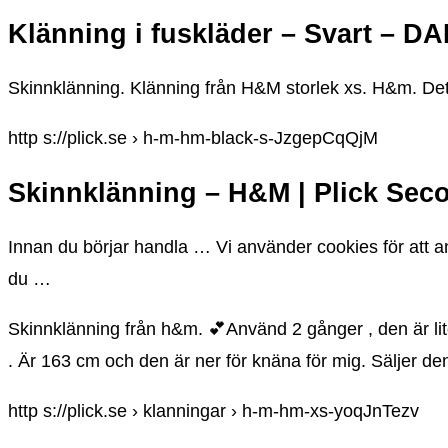
Klänning i fuskläder – Svart – D
Skinnklänning. Klänning från H&M storlek xs. H&m. Det
http s://plick.se › h-m-hm-black-s-JzgepCqQjM
Skinnklänning – H&M | Plick Se
Innan du börjar handla … Vi använder cookies för att an
du …
Skinnklänning från h&m. 💕Använd 2 gånger , den är lit
. Är 163 cm och den är ner för knäna för mig. Säljer de
http s://plick.se › klanningar › h-m-hm-xs-yoqJnTezv