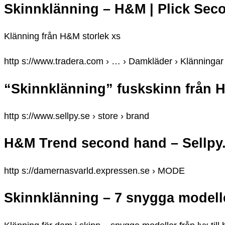
Skinnklänning – H&M | Plick Se
Klänning från H&M storlek xs
http s://www.tradera.com › … › Damkläder › Klänningar
“Skinnklänning” fuskskinn från H
http s://www.sellpy.se › store › brand
H&M Trend second hand – Sellpy
http s://damernasvarld.expressen.se › MODE
Skinnklänning – 7 snygga modeller