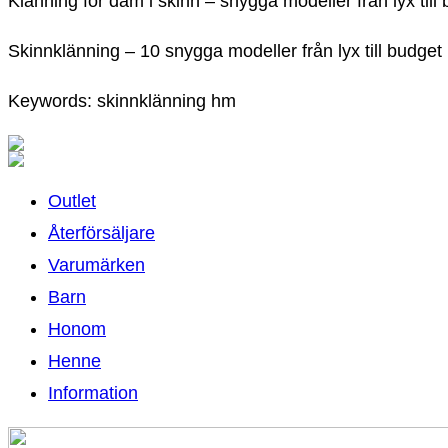
Klänning för dam i skinn – snygga modeller från lyx til
Skinnklänning – 10 snygga modeller från lyx till budget
Keywords: skinnklänning hm
Outlet
Återförsäljare
Varumärken
Barn
Honom
Henne
Information