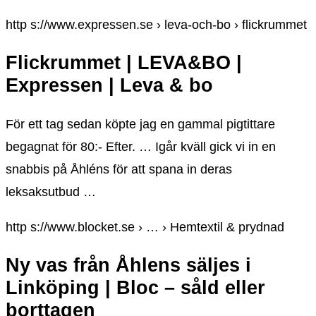
http s://www.expressen.se › leva-och-bo › flickrummet
Flickrummet | LEVA&BO |
Expressen | Leva & bo
För ett tag sedan köpte jag en gammal pigtittare
begagnat för 80:- Efter. … Igår kväll gick vi in en
snabbis på Åhléns för att spana in deras
leksaksutbud …
http s://www.blocket.se › … › Hemtextil & prydnad
Ny vas från Åhlens säljes i
Linköping | Bloc – såld eller
borttagen