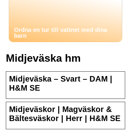
Ordna en tur till vattnet med dina
barn
Midjeväska hm
Midjeväska – Svart – DAM |
H&M SE
Midjeväskor | Magväskor &
Bältesväskor | Herr | H&M SE