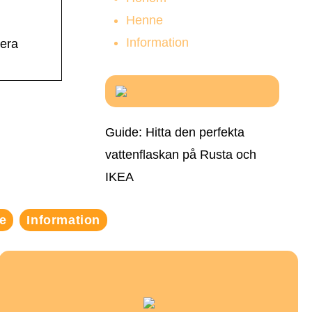
Henne
Information
lera
Guide: Hitta den perfekta
vattenflaskan på Rusta och
IKEA
e
Information