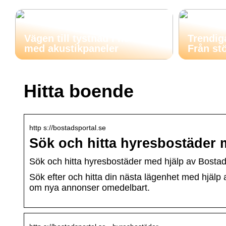
Vägen till tystnad i hemmet
Trendig
med akustikpaneler
Från stö
Hitta boende
http s://bostadsportal.se
Sök och hitta hyresbostäder 
Sök och hitta hyresbostäder med hjälp av Bosta
Sök efter och hitta din nästa lägenhet med hjä
om nya annonser omedelbart.