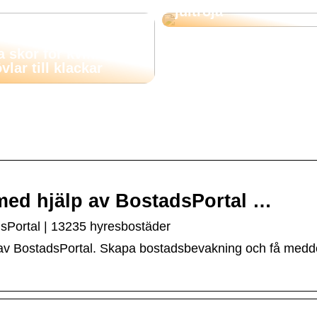
jultröja
a skor för kvinnor:
vlar till klackar
med hjälp av BostadsPortal …
dsPortal | 13235 hyresbostäder
lp av BostadsPortal. Skapa bostadsbevakning och få med