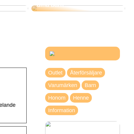
dina barn
Outlet
Återförsäljare
Varumärken
Barn
Honom
Henne
delande
Information