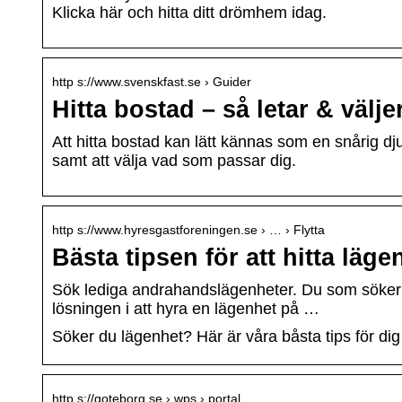
Klicka här och hitta ditt drömhem idag.
http s://www.svenskfast.se › Guider
Hitta bostad – så letar & välj
Att hitta bostad kan lätt kännas som en snårig dju
samt att välja vad som passar dig.
http s://www.hyresgastforeningen.se › … › Flytta
Bästa tipsen för att hitta lä
Sök lediga andrahandslägenheter. Du som söker en 
lösningen i att hyra en lägenhet på …
Söker du lägenhet? Här är våra båsta tips för di
http s://goteborg.se › wps › portal