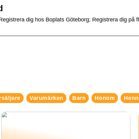
d
Registrera dig hos Boplats Göteborg; Registrera dig på f
rsäljare
Varumärken
Barn
Honom
Henn