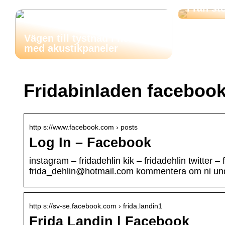
Från stö
Vägen till tystnad i hemmet
med akustikpaneler
Fridabinladen faceboo
http s://www.facebook.com › posts
Log In – Facebook
instagram – fridadehlin kik – fridadehlin twitter –
frida_dehlin@hotmail.com kommentera om ni un
http s://sv-se.facebook.com › frida.landin1
Frida Landin | Facebook