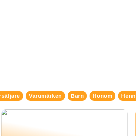
rsäljare
Varumärken
Barn
Honom
Henn