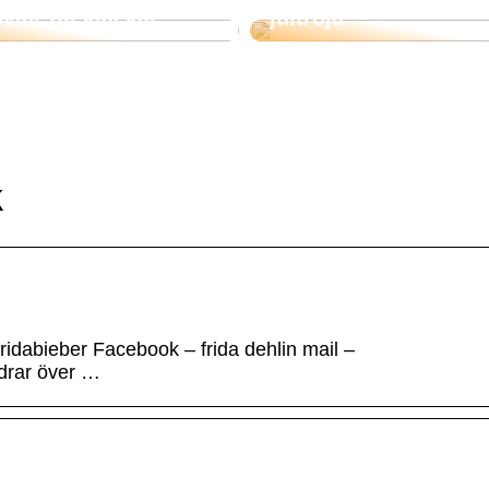
vlar till klackar
jultröja
k
 fridabieber Facebook – frida dehlin mail –
drar över …