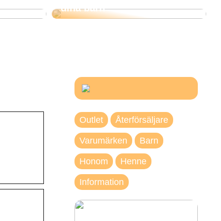
dina barn
Outlet
Återförsäljare
Varumärken
Barn
Honom
Henne
Information