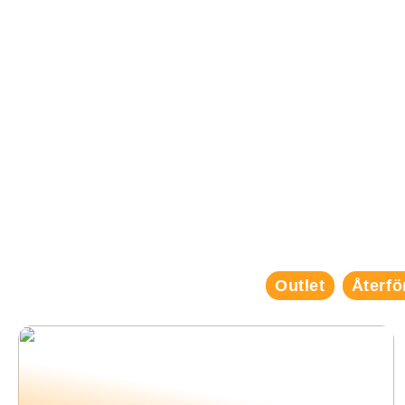
Outlet
Återfö