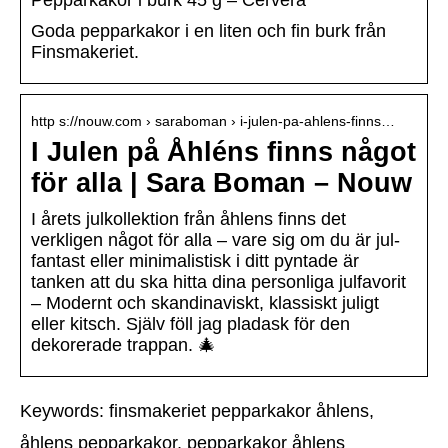
Pepparkakor i burk 45 g – Cervera
Goda pepparkakor i en liten och fin burk från
Finsmakeriet.
http s://nouw.com › saraboman › i-julen-pa-ahlens-finns…
I Julen på Åhléns finns något
för alla | Sara Boman – Nouw
I årets julkollektion från åhlens finns det
verkligen något för alla – vare sig om du är jul-
fantast eller minimalistisk i ditt pyntade är
tanken att du ska hitta dina personliga julfavorit
– Modernt och skandinaviskt, klassiskt juligt
eller kitsch. Själv föll jag pladask för den
dekorerade trappan. 🎄
Keywords: finsmakeriet pepparkakor åhlens,
åhlens pepparkakor, pepparkakor åhlens