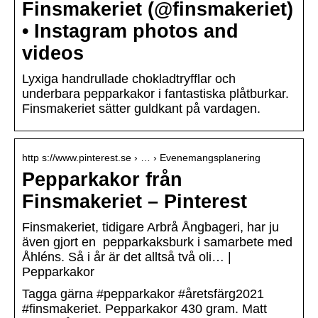
Finsmakeriet (@finsmakeriet)
• Instagram photos and
videos
Lyxiga handrullade chokladtryfflar och
underbara pepparkakor i fantastiska plåtburkar.
Finsmakeriet sätter guldkant på vardagen.
http s://www.pinterest.se › … › Evenemangsplanering
Pepparkakor från
Finsmakeriet – Pinterest
Finsmakeriet, tidigare Arbrå Ångbageri, har ju
även gjort en pepparkaksburk i samarbete med
Åhléns. Så i år är det alltså två oli… |
Pepparkakor
Tagga gärna #pepparkakor #åretsfärg2021
#finsmakeriet. Pepparkakor 430 gram. Matt