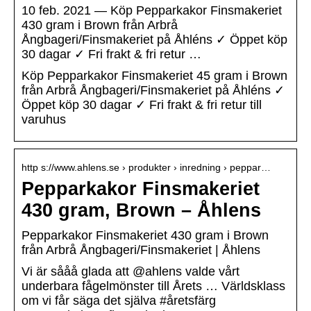
10 feb. 2021 — Köp Pepparkakor Finsmakeriet
430 gram i Brown från Arbrå
Ångbageri/Finsmakeriet på Åhléns ✓ Öppet köp
30 dagar ✓ Fri frakt & fri retur …
Köp Pepparkakor Finsmakeriet 45 gram i Brown
från Arbrå Ångbageri/Finsmakeriet på Åhléns ✓
Öppet köp 30 dagar ✓ Fri frakt & fri retur till
varuhus
http s://www.ahlens.se › produkter › inredning › peppar…
Pepparkakor Finsmakeriet
430 gram, Brown – Åhlens
Pepparkakor Finsmakeriet 430 gram i Brown
från Arbrå Ångbageri/Finsmakeriet | Åhlens
Vi är sååå glada att @ahlens valde vårt
underbara fågelmönster till Årets … Världsklass
om vi får säga det själva #åretsfärg