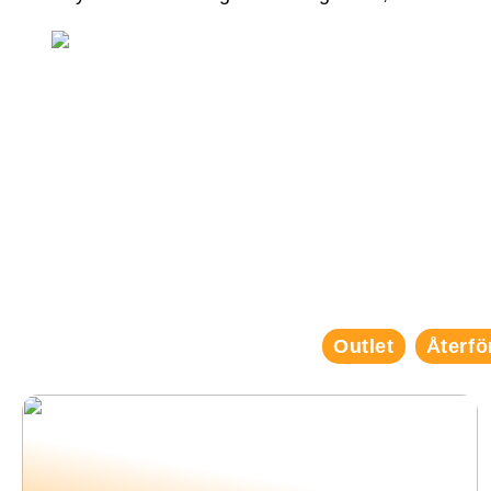
Outlet
Återfö