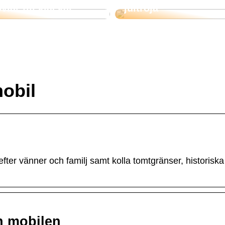
vlar till klackar
jultröja
obil
fter vänner och familj samt kolla tomtgränser, historiska 
h mobilen