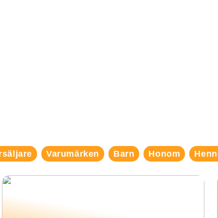
rsäljare
Varumärken
Barn
Honom
Henn