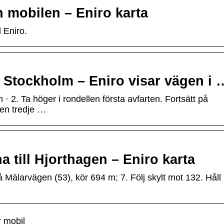
h mobilen – Eniro karta
Eniro.
l Stockholm – Eniro visar vägen i 
· 2. Ta höger i rondellen första avfarten. Fortsätt på
len tredje …
 till Hjorthagen – Eniro karta
på Mälarvägen (53), kör 694 m; 7. Följ skylt mot 132. Håll
r mobil