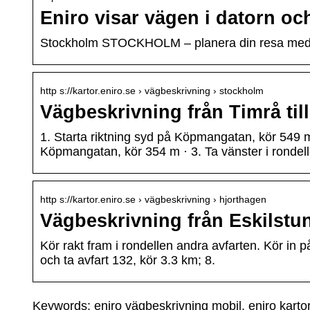
Eniro visar vägen i datorn oc
Stockholm STOCKHOLM – planera din resa med 
http s://kartor.eniro.se › vägbeskrivning › stockholm
Vägbeskrivning från Timrå til
1. Starta riktning syd på Köpmangatan, kör 549 m 
Köpmangatan, kör 354 m · 3. Ta vänster i rondel
http s://kartor.eniro.se › vägbeskrivning › hjorthagen
Vägbeskrivning från Eskilstuna
Kör rakt fram i rondellen andra avfarten. Kör in 
och ta avfart 132, kör 3.3 km; 8.
Keywords: eniro vägbeskrivning mobil, eniro karto