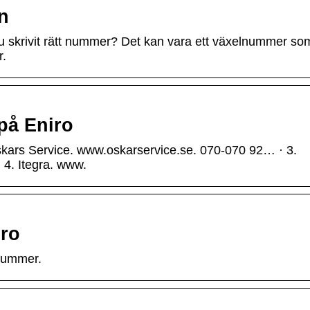
n
 du skrivit rätt nummer? Det kan vara ett växelnummer so
r.
på Eniro
skars Service. www.oskarservice.se. 070-070 92… · 3.
4. Itegra. www.
iro
nummer.