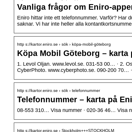
Vanliga frågor om Eniro-appe
Eniro hittar inte ett telefonnummer. Varför? Har
saknar. Vi har inte heller alla kontantkortsnumme
http s://kartor.eniro.se › sök › köpa-mobil-göteborg
Köpa Mobil Göteborg – karta 
1. Levol Oljan. www.levol.se. 031-53 00… · 2. O
CyberPhoto. www.cyberphoto.se. 090-200 70… · 
http s://kartor.eniro.se › sök › telefonnummer
Telefonnummer – karta på En
08-553 310… Visa nummer · 020-36 46… Visa 
http s://kartor.eniro.se › Stockholm+++STOCKHOLM