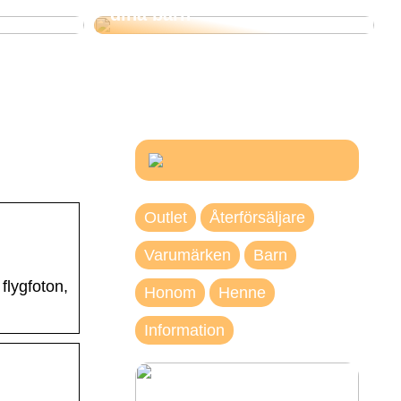
dina barn
Outlet
Återförsäljare
Varumärken
Barn
flygfoton,
Honom
Henne
Information