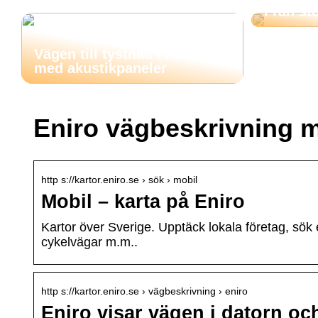
Från stö
Vägen till tystnad i hemmet
med akustikpaneler
Eniro vägbeskrivning m
http s://kartor.eniro.se › sök › mobil
Mobil – karta på Eniro
Kartor över Sverige. Upptäck lokala företag, sök e
cykelvägar m.m..
http s://kartor.eniro.se › vägbeskrivning › eniro
Eniro visar vägen i datorn oc