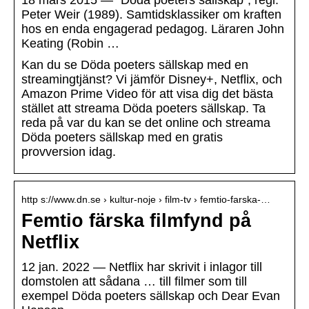
18 mars 2015 — ”Döda poeters sällskap”, regi:
Peter Weir (1989). Samtidsklassiker om kraften
hos en enda engagerad pedagog. Läraren John
Keating (Robin …
Kan du se Döda poeters sällskap med en
streamingtjänst? Vi jämför Disney+, Netflix, och
Amazon Prime Video för att visa dig det bästa
stället att streama Döda poeters sällskap. Ta
reda på var du kan se det online och streama
Döda poeters sällskap med en gratis
provversion idag.
http s://www.dn.se › kultur-noje › film-tv › femtio-farska-…
Femtio färska filmfynd på
Netflix
12 jan. 2022 — Netflix har skrivit i inlagor till
domstolen att sådana … till filmer som till
exempel Döda poeters sällskap och Dear Evan