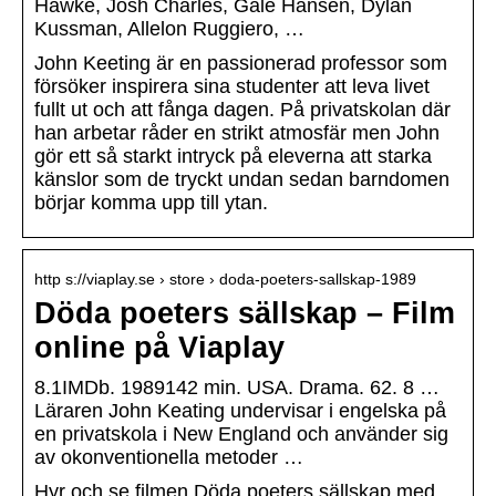
Hawke, Josh Charles, Gale Hansen, Dylan
Kussman, Allelon Ruggiero, …
John Keeting är en passionerad professor som
försöker inspirera sina studenter att leva livet
fullt ut och att fånga dagen. På privatskolan där
han arbetar råder en strikt atmosfär men John
gör ett så starkt intryck på eleverna att starka
känslor som de tryckt undan sedan barndomen
börjar komma upp till ytan.
http s://viaplay.se › store › doda-poeters-sallskap-1989
Döda poeters sällskap – Film
online på Viaplay
8.1IMDb. 1989142 min. USA. Drama. 62. 8 …
Läraren John Keating undervisar i engelska på
en privatskola i New England och använder sig
av okonventionella metoder …
Hyr och se filmen Döda poeters sällskap med