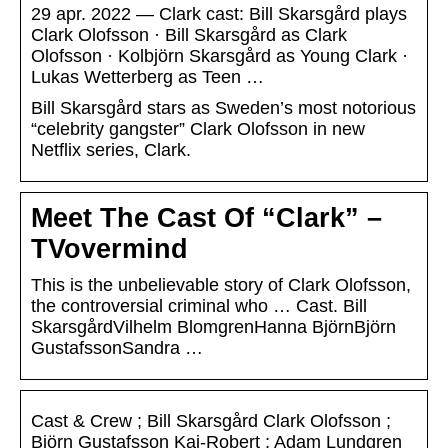
29 apr. 2022 — Clark cast: Bill Skarsgård plays
Clark Olofsson · Bill Skarsgård as Clark
Olofsson · Kolbjörn Skarsgård as Young Clark ·
Lukas Wetterberg as Teen …
Bill Skarsgård stars as Sweden’s most notorious
“celebrity gangster” Clark Olofsson in new
Netflix series, Clark.
Meet The Cast Of “Clark” –
TVovermind
This is the unbelievable story of Clark Olofsson,
the controversial criminal who … Cast. Bill
SkarsgårdVilhelm BlomgrenHanna BjörnBjörn
GustafssonSandra …
Cast & Crew ; Bill Skarsgård Clark Olofsson ;
Björn Gustafsson Kaj-Robert ; Adam Lundgren