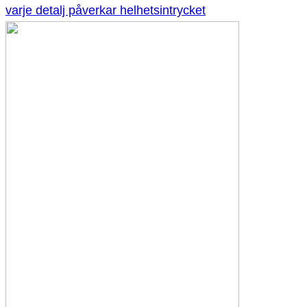
varje detalj påverkar helhetsintrycket