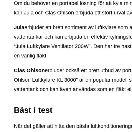
Om du behöver en portabel lösning för att kyla mind
kan Jula och Clas Ohlson erbjuda ett stort urval av
Jula
erbjuder ett brett sortiment av luftkylare som 
vattentankar och kan erbjuda en effektiv kylningsf
“Jula Luftkylare Ventilator 200W”. Den har tre has
en vanlig fläkt.
Clas Ohlson
erbjuder också ett brett utbud av por
Ohlson Luftkylare KL 3000” är en populär modell s
vattentank och kan även användas som en fläkt eller 
Bäst i test
När det gäller att hitta den bästa luftkonditionering