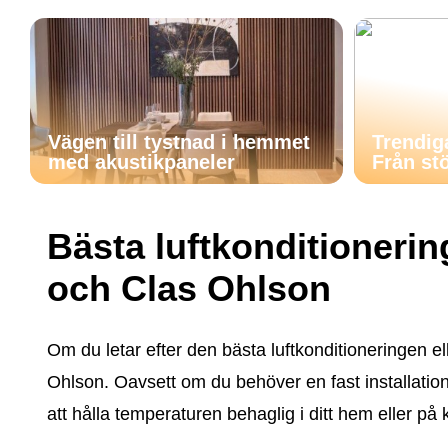
Vägen till tystnad i hemmet
Trendig
med akustikpaneler
Från stö
Bästa luftkonditioneri
och Clas Ohlson
Om du letar efter den bästa luftkonditioneringen el
Ohlson. Oavsett om du behöver en fast installation e
att hålla temperaturen behaglig i ditt hem eller på 