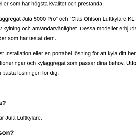
eller som har högsta kvalitet och prestanda.
laggregat Jula 5000 Pro” och “Clas Ohlson Luftkylare K
iv kylning och användarvänlighet. Dessa modeller erbjuder
der som har testat dem.
nstallation eller en portabel lösning för att kyla ditt he
itioneringar och kylaggregat som passar dina behov. Utf
n bästa lösningen för dig.
a?
r Jula Luftkylare.
lson?