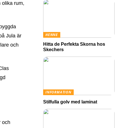
 olika rum,
inbyggda
HENNE
på Jula är
Hitta de Perfekta Skorna hos
ylare och
Skechers
Clas
ggd
INFORMATION
Stilfulla golv med laminat
r och