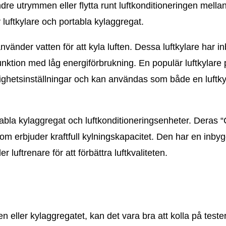
re utrymmen eller flytta runt luftkonditioneringen mellan
 luftkylare och portabla kylaggregat.
använder vatten för att kyla luften. Dessa luftkylare har 
unktion med låg energiförbrukning. En populär luftkylare 
tighetsinställningar och kan användas som både en luftk
tabla kylaggregat och luftkonditioneringsenheter. Deras “
om erbjuder kraftfull kylningskapacitet. Den har en inby
luftrenare för att förbättra luftkvaliteten.
en eller kylaggregatet, kan det vara bra att kolla på teste