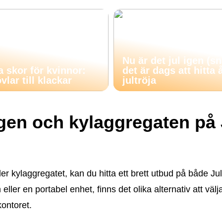
Nu är det jul igen (s
a skor för kvinnor:
det är dags att hitta 
vlar till klackar
jultröja
ngen och kylaggregaten på 
ler kylaggregatet, kan du hitta ett brett utbud på både Ju
ller en portabel enhet, finns det olika alternativ att välj
kontoret.