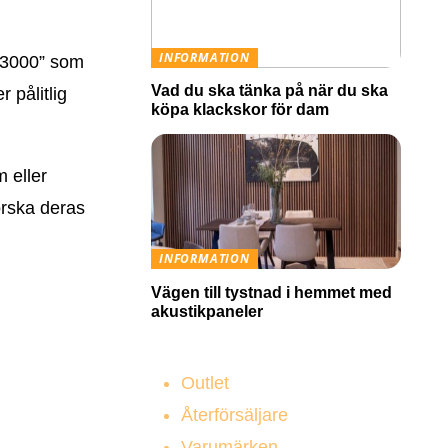
INFORMATION
L 3000” som
Vad du ska tänka på när du ska
 pålitlig
köpa klackskor för dam
m eller
orska deras
INFORMATION
Vägen till tystnad i hemmet med
akustikpaneler
Outlet
Återförsäljare
Varumärken