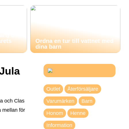
nart) och
årets
Ordna en tur till vattnet med
dina barn
Jula
Outlet
Återförsäljare
la och Clas
Varumärken
Barn
a mellan för
Honom
Henne
Information