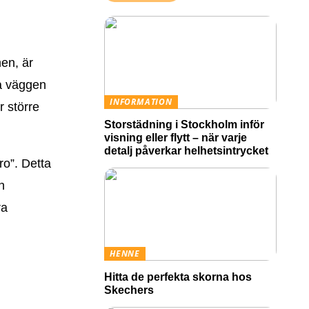
men, är
på väggen
INFORMATION
r större
Storstädning i Stockholm inför
visning eller flytt – när varje
detalj påverkar helhetsintrycket
ro”. Detta
n
ra
HENNE
Hitta de perfekta skorna hos
Skechers