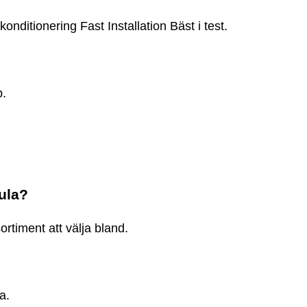
onditionering Fast Installation Bäst i test.
p.
Jula?
ortiment att välja bland.
a.