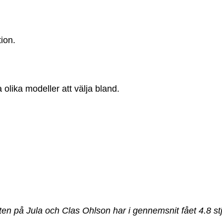
?
tion.
 olika modeller att välja bland.
aten på Jula och Clas Ohlson har i gennemsnit fået
4.8
st