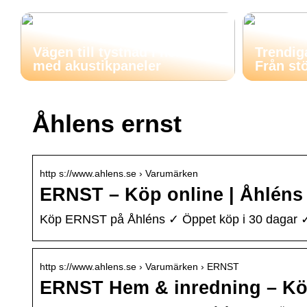
Vägen till tystnad i hemmet
Trendig
med akustikpaneler
Från stö
Åhlens ernst
http s://www.ahlens.se › Varumärken
ERNST – Köp online | Åhléns
Köp ERNST på Åhléns ✓ Öppet köp i 30 dagar ✓ Fri
http s://www.ahlens.se › Varumärken › ERNST
ERNST Hem & inredning – Köp