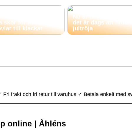
Nu är det jul igen (s
a skor för kvinnor:
det är dags att hitta 
vlar till klackar
jultröja
 frakt och fri retur till varuhus ✓ Betala enkelt med s
 online | Åhléns