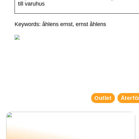
till varuhus
Keywords: åhlens ernst, ernst åhlens
Outlet
Återfö