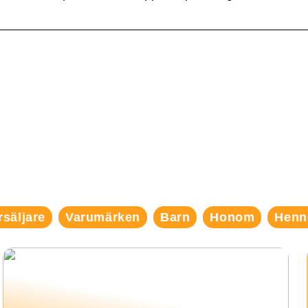
rsäljare
Varumärken
Barn
Honom
Henn