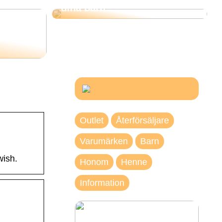
dina barn
nart) och
årets
Outlet
Återförsäljare
Varumärken
Barn
wish.
Honom
Henne
Information